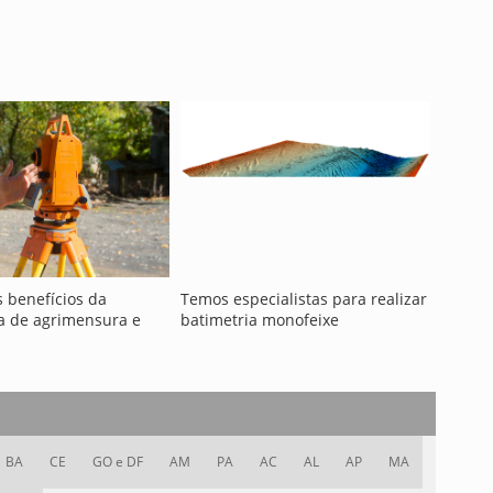
 benefícios da
Temos especialistas para realizar
a de agrimensura e
batimetria monofeixe
BA
CE
GO e DF
AM
PA
AC
AL
AP
MA