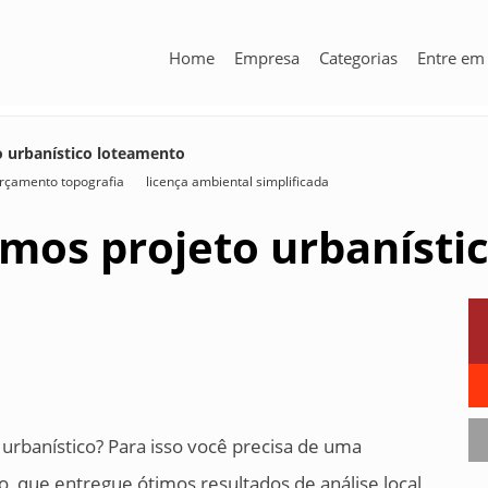
Home
Empresa
Categorias
Entre em
o urbanístico loteamento
rçamento topografia
licença ambiental simplificada
amos projeto urbaníst
urbanístico? Para isso você precisa de uma
, que entregue ótimos resultados de análise local,