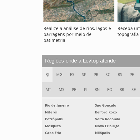
Realize a análise de rios, lagos e
Receba um
barragens por meio de
topografia
batimetria
Regiões onde a Levtop atende
RJ
MG
ES
SP
PR
SC
RS
PE
MT
MS
PB
PI
RN
RO
RR
SE
Rio de Janeiro
São Gonçalo
Niterói
Belford Roxo
Petrópolis
Volta Redonda
Mesquita
Nova Friburgo
Cabo Frio
Nilópolis