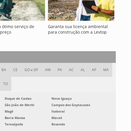
 ótimo serviço de
Garanta sua licença ambiental
 preço
para construção com a Levtop
BA
CE
GO e DF
AM
PA
AC
AL
AP
MA
TO
Duque de Caxias
Nova Iguaçu
São João de Meriti
Campos dos Goytacazes
Magé
Itaboraí
Barra Mansa
Macaé
Teresópolis
Resende