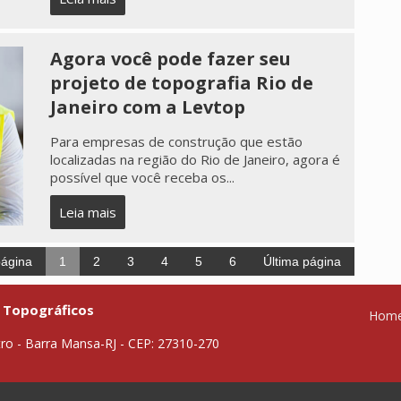
Agora você pode fazer seu
projeto de topografia Rio de
Janeiro com a Levtop
Para empresas de construção que estão
localizadas na região do Rio de Janeiro, agora é
possível que você receba os...
Leia mais
página
1
2
3
4
5
6
Última página
 Topográficos
Hom
tro - Barra Mansa-RJ - CEP: 27310-270