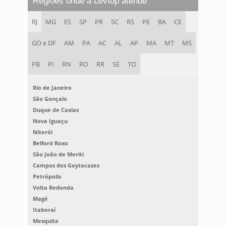
Regiões onde a Levtop atende
RJ
MG
ES
SP
PR
SC
RS
PE
BA
CE
GO e DF
AM
PA
AC
AL
AP
MA
MT
MS
PB
PI
RN
RO
RR
SE
TO
Rio de Janeiro
São Gonçalo
Duque de Caxias
Nova Iguaçu
Niterói
Belford Roxo
São João de Meriti
Campos dos Goytacazes
Petrópolis
Volta Redonda
Magé
Itaboraí
Mesquita