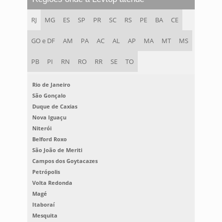
RJ
MG
ES
SP
PR
SC
RS
PE
BA
CE
GO e DF
AM
PA
AC
AL
AP
MA
MT
MS
PB
PI
RN
RO
RR
SE
TO
Rio de Janeiro
São Gonçalo
Duque de Caxias
Nova Iguaçu
Niterói
Belford Roxo
São João de Meriti
Campos dos Goytacazes
Petrópolis
Volta Redonda
Magé
Itaboraí
Mesquita