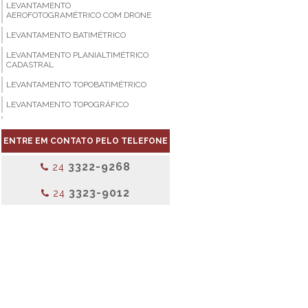
LEVANTAMENTO
AEROFOTOGRAMÉTRICO COM DRONE
LEVANTAMENTO BATIMÉTRICO
LEVANTAMENTO PLANIALTIMÉTRICO
CADASTRAL
LEVANTAMENTO TOPOBATIMÉTRICO
LEVANTAMENTO TOPOGRÁFICO
LEVANTAMENTO TOPOGRÁFICO 3D
ENTRE EM CONTATO PELO TELEFONE
LEVANTAMENTO TOPOGRÁFICO
GEORREFERENCIADO
3322-9268
24
LEVANTAMENTO TOPOGRAFICO PREÇO
3323-9012
24
LEVANTAMENTO TOPOGRAFICO RJ
LOCAÇÃO DE OBRAS TOPOGRAFIA
MAPEAMENTO AÉREO COM DRONES
PROJETO DE LOTEAMENTO
SERVIÇO DE GEORREFERENCIAMENTO
SERVIÇOS DE AGRIMENSURA