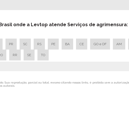
 Brasil onde a Levtop atende Serviços de agrimensura:
PR
SC
RS
PE
BA
CE
GO e DF
AM
RO
RR
SE
TO
o. Sua reprodução, parcial ou total, mesmo citando nossos links, é proibida sem a autorização
os autorais
.
tos Topográficos
Home
Empresa
Serviços
B