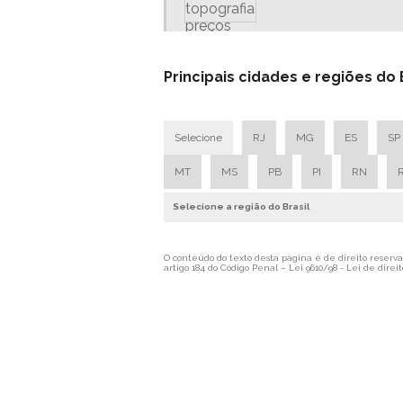
Principais cidades e regiões do
Selecione
RJ
MG
ES
SP
MT
MS
PB
PI
RN
Selecione a região do Brasil
O conteúdo do texto desta página é de direito reservad
artigo 184 do Código Penal –
Lei 9610/98 - Lei de direit
Levtop - Tecnologia em Levantamen