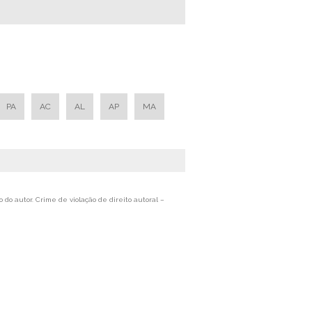
PA
AC
AL
AP
MA
 do autor. Crime de violação de direito autoral –
log
Informações
Contato
Mapa do site