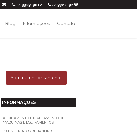
24
3323-9012
24
3322-9268
Blog
Informações
Contato
Solicite um orçamento
INFORMAÇÕES
ALINHAMENTO E NIVELAMENTO DE
MAQUINAS E EQUIPAMENTOS
BATIMETRIA RIO DE JANEIRO