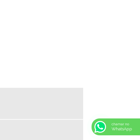
SERVIÇOS DE TOPOGRAFIA
SERVIÇOS DE TOPOGRAFIA PREÇOS
TOPOGRAFIA INDUSTRIAL
TOPOGRAFIA RURAL
TOPOGRAFIA URBANA
chamar no
WhatsApp