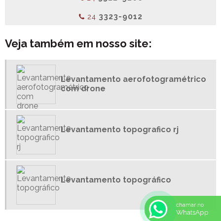
SERVIÇOS DE AGRIMENSURA
3323-9012
24
SERVIÇOS DE TOPOGRAFIA
Veja também em nosso site:
SERVIÇOS DE TOPOGRAFIA PREÇOS
TOPOGRAFIA INDUSTRIAL
TOPOGRAFIA RURAL
Levantamento aerofotogramétrico
TOPOGRAFIA URBANA
com drone
Levantamento topografico rj
Levantamento topográfico
chamar no
WhatsApp