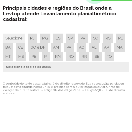
Principais cidades e regiões do Brasil onde a
Levtop atende Levantamento planialtimétrico
cadastral:
Selecione
RJ
MG
ES
SP
PR
SC
RS
PE
BA
CE
GO e DF
AM
PA
AC
AL
AP
MA
MT
MS
PB
PI
RN
RO
RR
SE
TO
Selecione a região do Brasil
O conteúdo do texto desta página é de direito reservado. Sua reprodução, parcial ou
total, mesmo citando nossos links, é proibida sem a autorização do autor. Crime de
violação de direito autoral – artigo 184 do Código Penal –
Lei 9610/98 - Lei de direitos
autorais
.